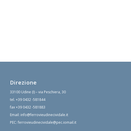
Direzione
33100 Udine (I) – via Peschiera, 30
tel.
+39 0432 -581844
fax
+39 0432 -581883
Email:
info@ferrovieudinecividale.it
PEC:
ferrovieudinecividale@pec.iomail.it