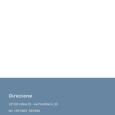
Direzione
33100 Udine (I) – via Peschiera, 30
tel.
+39 0432 -581844