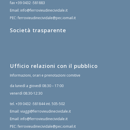
fax
+39 0432 -581883
Email:
info@ferrovieudinecividale.it
PEC:
ferrovieudinecividale@pec.iomail.it
Società trasparente
Ufficio relazioni con il pubblico
Informazioni, orari e prenotazioni comitive
da lunedì a giovedì 08:30 – 17:00
venerdì 08:30-12:30
tel.
+39 0432 -581844
int. 505-502
Email:
viaggi@ferrovieudinecividale.it
Email:
info@ferrovieudinecividale.it
PEC:
ferrovieudinecividale@pec.iomail.it