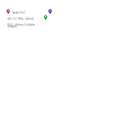
Sede FUC
MI.CO.TRA. Udine-
FUC Udine-Cividale
Villach