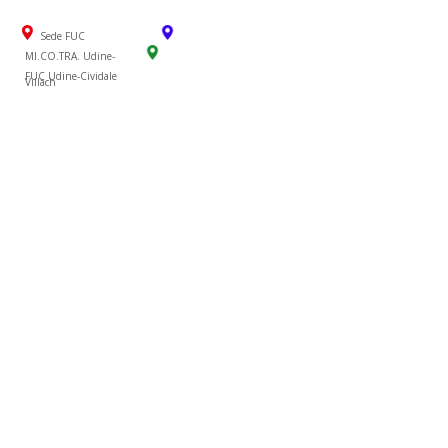
Sede FUC
MI.CO.TRA. Udine-
FUC Udine-Cividale
Villach