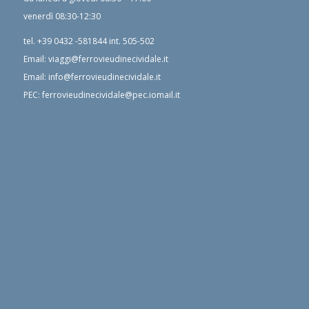
venerdì 08:30-12:30
tel.
+39 0432 -581844
int. 505-502
Email:
viaggi@ferrovieudinecividale.it
Email:
info@ferrovieudinecividale.it
PEC:
ferrovieudinecividale@pec.iomail.it