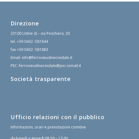
Direzione
33100 Udine (I) – via Peschiera, 30
tel.
+39 0432 -581844
fax
+39 0432 -581883
Email:
info@ferrovieudinecividale.it
PEC:
ferrovieudinecividale@pec.iomail.it
Società trasparente
Ufficio relazioni con il pubblico
Informazioni, orari e prenotazioni comitive
da lunedì a giovedì 08:30 – 17:00