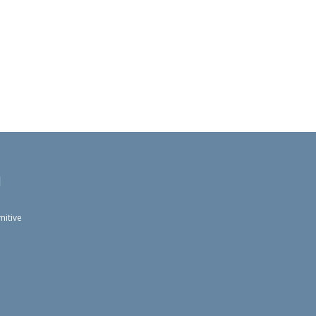
l
mitive