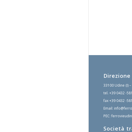
Direzione
33100 Udine (I) –
tel.
+39 0432 -58
fax
+39 0432 -58
Email:
info@ferro
PEC:
ferrovieudin
Società t