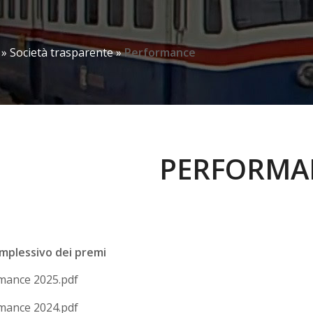
»
Società trasparente
»
Performance
PERFORMA
plessivo dei premi
mance 2025.pdf
mance 2024.pdf