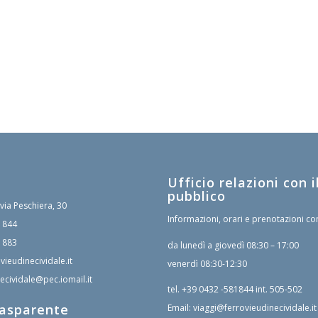
Ufficio relazioni con i
pubblico
 via Peschiera, 30
Informazioni, orari e prenotazioni co
1844
1883
da lunedì a giovedì 08:30 – 17:00
vieudinecividale.it
venerdì 08:30-12:30
ecividale@pec.iomail.it
tel.
+39 0432 -581844
int. 505-502
rasparente
Email:
viaggi@ferrovieudinecividale.it