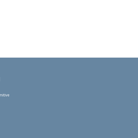
l
mitive