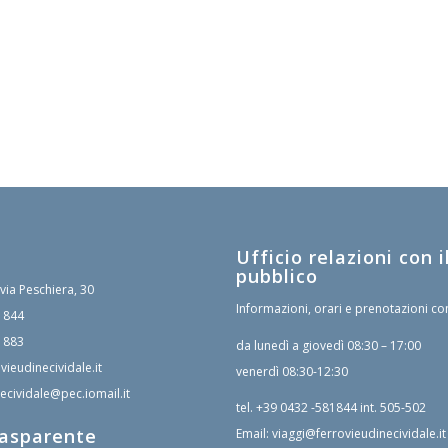
Ufficio relazioni con i
pubblico
 via Peschiera, 30
Informazioni, orari e prenotazioni co
1844
1883
da lunedì a giovedì 08:30 – 17:00
vieudinecividale.it
venerdì 08:30-12:30
ecividale@pec.iomail.it
tel.
+39 0432 -581844
int. 505-502
rasparente
Email:
viaggi@ferrovieudinecividale.it