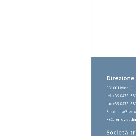
Direzione
33100 Udine (I) –
tel.
+39 0432 -58
fax
+39 0432 -58
Email:
info@ferro
PEC:
ferrovieudin
Società t