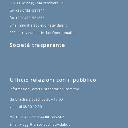
33100 Udine (I) – via Peschiera, 30
tel.
+39 0432 -581844
fax
+39 0432 -581883
Email:
info@ferrovieudinecividale.it
PEC:
ferrovieudinecividale@pec.iomail.it
Società trasparente
Ufficio relazioni con il pubblico
Informazioni, orari e prenotazioni comitive
da lunedì a giovedì 08:30 – 17:00
venerdì 08:30-12:30
tel.
+39 0432 -581844
int. 505-502
Email:
viaggi@ferrovieudinecividale.it