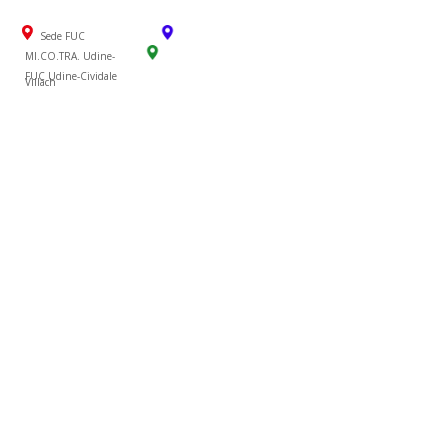
Sede FUC
MI.CO.TRA. Udine-
FUC Udine-Cividale
Villach