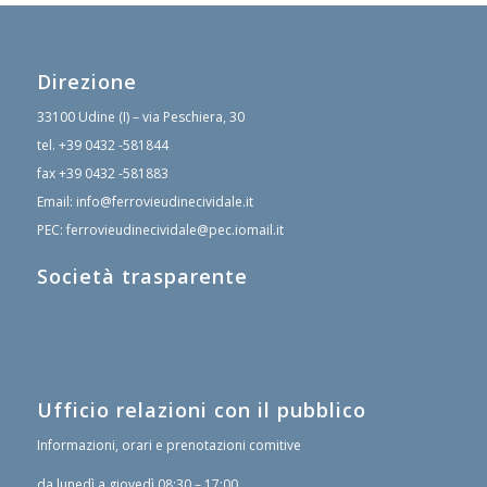
Direzione
33100 Udine (I) – via Peschiera, 30
tel.
+39 0432 -581844
fax
+39 0432 -581883
Email:
info@ferrovieudinecividale.it
PEC:
ferrovieudinecividale@pec.iomail.it
Società trasparente
Ufficio relazioni con il pubblico
Informazioni, orari e prenotazioni comitive
da lunedì a giovedì 08:30 – 17:00