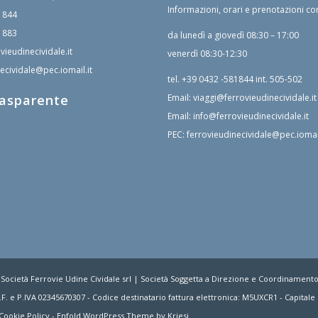
Informazioni, orari e prenotazioni co
1844
1883
da lunedì a giovedì 08:30 – 17:00
vieudinecividale.it
venerdì 08:30-12:30
ecividale@pec.iomail.it
tel.
+39 0432 -581844
int. 505-502
rasparente
Email:
viaggi@ferrovieudinecividale.it
Email:
info@ferrovieudinecividale.it
PEC:
ferrovieudinecividale@pec.iomail
 Società Ferrovie Udine Cividale srl | Società Soggetta a Direzione e Coordinament
F. e P.IVA 02345670307 - Codice destinatario fattura elettronica: M5UXCR1 - Capitale S
Cookie Policy
-
Enfold WordPress Theme by Kriesi