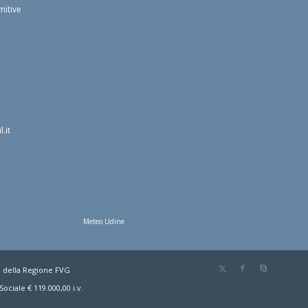
mitive
.it
Meteo Udine
o della Regione FVG
ociale € 119.000,00 i.v.