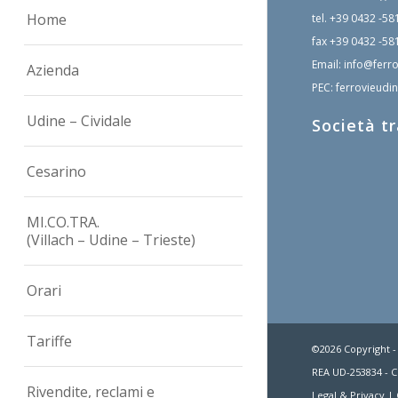
Home
tel.
+39 0432 -58
fax
+39 0432 -58
Email:
info@ferro
Azienda
PEC:
ferrovieudin
Udine – Cividale
Società t
Cesarino
MI.CO.TRA.
(Villach – Udine – Trieste)
Orari
Tariffe
©2026 Copyright -
REA UD-253834 - C.
Rivendite, reclami e
Legal & Privacy
|