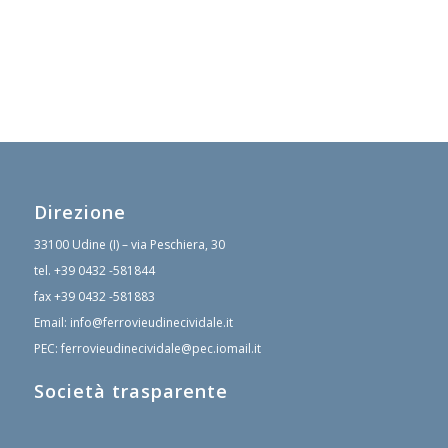
Direzione
33100 Udine (I) – via Peschiera, 30
tel.
+39 0432 -581844
fax
+39 0432 -581883
Email:
info@ferrovieudinecividale.it
PEC:
ferrovieudinecividale@pec.iomail.it
Società trasparente