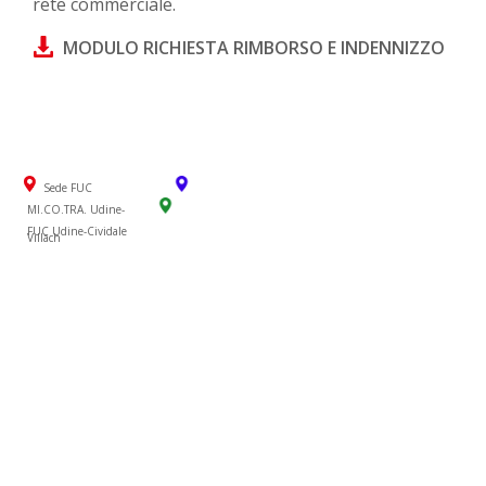
rete commerciale.
MODULO RICHIESTA RIMBORSO E INDENNIZZO
Sede FUC
MI.CO.TRA. Udine-
FUC Udine-Cividale
Villach