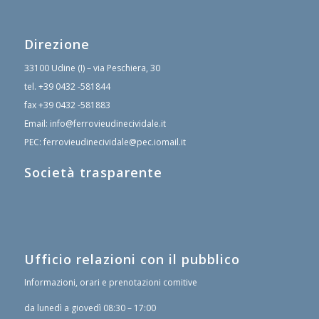
Direzione
33100 Udine (I) – via Peschiera, 30
tel.
+39 0432 -581844
fax
+39 0432 -581883
Email:
info@ferrovieudinecividale.it
PEC:
ferrovieudinecividale@pec.iomail.it
Società trasparente
Ufficio relazioni con il pubblico
Informazioni, orari e prenotazioni comitive
da lunedì a giovedì 08:30 – 17:00