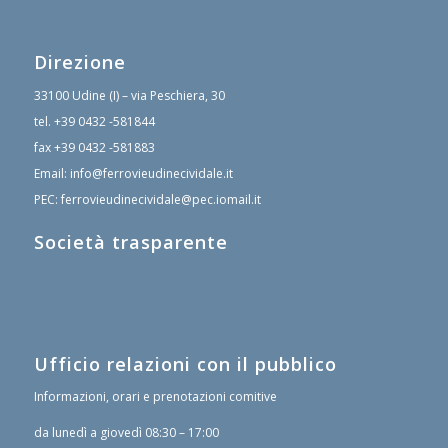
Direzione
33100 Udine (I) – via Peschiera, 30
tel.
+39 0432 -581844
fax
+39 0432 -581883
Email:
info@ferrovieudinecividale.it
PEC:
ferrovieudinecividale@pec.iomail.it
Società trasparente
Ufficio relazioni con il pubblico
Informazioni, orari e prenotazioni comitive
da lunedì a giovedì 08:30 – 17:00