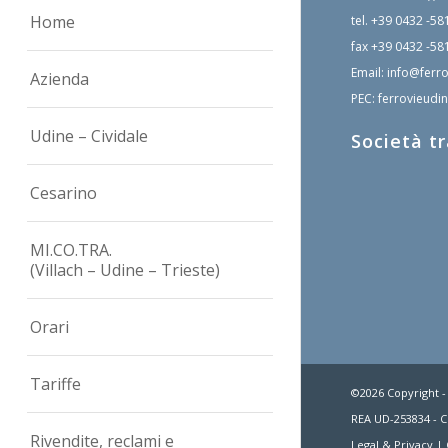
Home
tel.
+39 0432 -58
fax
+39 0432 -58
Email:
info@ferro
Azienda
PEC:
ferrovieudin
Udine – Cividale
Società t
Cesarino
MI.CO.TRA.
(Villach – Udine – Trieste)
Orari
Tariffe
©2026 Copyright -
REA UD-253834 - C.
Rivendite, reclami e
Legal & Privacy
|