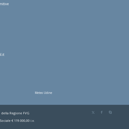
mitive
.it
Meteo Udine
o della Regione FVG
ociale € 119.000,00 i.v.