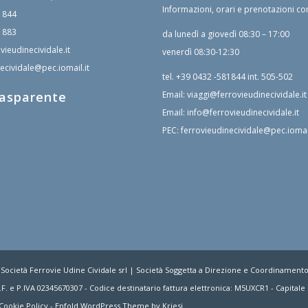
Informazioni, orari e prenotazioni co
1844
1883
da lunedì a giovedì 08:30 – 17:00
vieudinecividale.it
venerdì 08:30-12:30
ecividale@pec.iomail.it
tel.
+39 0432 -581844
int. 505-502
rasparente
Email:
viaggi@ferrovieudinecividale.it
Email:
info@ferrovieudinecividale.it
PEC:
ferrovieudinecividale@pec.iomail
 Società Ferrovie Udine Cividale srl | Società Soggetta a Direzione e Coordinament
F. e P.IVA 02345670307 - Codice destinatario fattura elettronica: M5UXCR1 - Capitale S
Cookie Policy
-
Enfold WordPress Theme by Kriesi