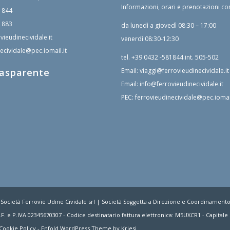
Informazioni, orari e prenotazioni co
1844
1883
da lunedì a giovedì 08:30 – 17:00
vieudinecividale.it
venerdì 08:30-12:30
ecividale@pec.iomail.it
tel.
+39 0432 -581844
int. 505-502
rasparente
Email:
viaggi@ferrovieudinecividale.it
Email:
info@ferrovieudinecividale.it
PEC:
ferrovieudinecividale@pec.iomail
 Società Ferrovie Udine Cividale srl | Società Soggetta a Direzione e Coordinament
F. e P.IVA 02345670307 - Codice destinatario fattura elettronica: M5UXCR1 - Capitale S
Cookie Policy
-
Enfold WordPress Theme by Kriesi