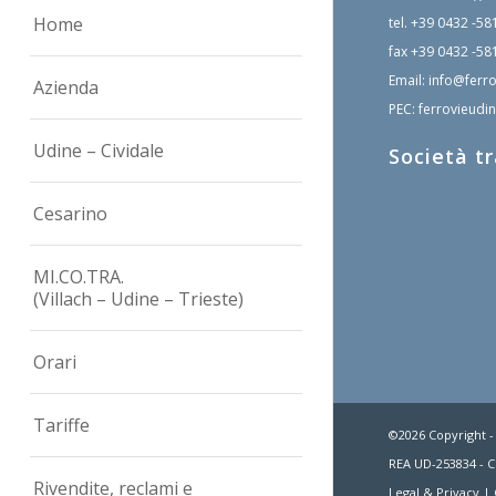
Home
tel.
+39 0432 -58
fax
+39 0432 -58
Email:
info@ferro
Azienda
PEC:
ferrovieudin
Udine – Cividale
Società t
Cesarino
MI.CO.TRA.
(Villach – Udine – Trieste)
Orari
Tariffe
©2026 Copyright -
REA UD-253834 - C.
Rivendite, reclami e
Legal & Privacy
|