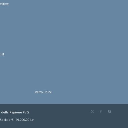
mitive
.it
Meteo Udine
o della Regione FVG
ociale € 119.000,00 i.v.