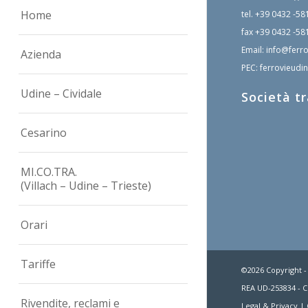
Home
tel.
+39 0432 -58
fax
+39 0432 -58
Email:
info@ferro
Azienda
PEC:
ferrovieudin
Udine – Cividale
Società t
Cesarino
MI.CO.TRA.
(Villach – Udine – Trieste)
Orari
Tariffe
©2026 Copyright -
REA UD-253834 - C.
Rivendite, reclami e
Legal & Privacy
|