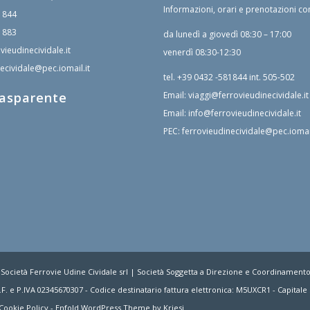
Informazioni, orari e prenotazioni co
1844
1883
da lunedì a giovedì 08:30 – 17:00
vieudinecividale.it
venerdì 08:30-12:30
ecividale@pec.iomail.it
tel.
+39 0432 -581844
int. 505-502
rasparente
Email:
viaggi@ferrovieudinecividale.it
Email:
info@ferrovieudinecividale.it
PEC:
ferrovieudinecividale@pec.iomail
 Società Ferrovie Udine Cividale srl | Società Soggetta a Direzione e Coordinament
F. e P.IVA 02345670307 - Codice destinatario fattura elettronica: M5UXCR1 - Capitale S
Cookie Policy
-
Enfold WordPress Theme by Kriesi