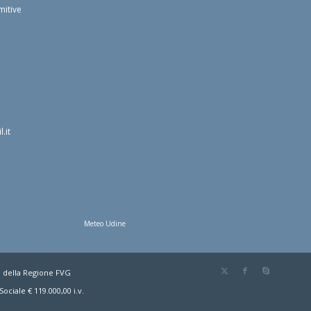
mitive
.it
Meteo Udine
o della Regione FVG
ociale € 119.000,00 i.v.