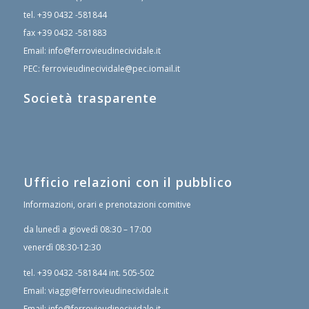
tel.
+39 0432 -581844
fax
+39 0432 -581883
Email:
info@ferrovieudinecividale.it
PEC:
ferrovieudinecividale@pec.iomail.it
Società trasparente
Ufficio relazioni con il pubblico
Informazioni, orari e prenotazioni comitive
da lunedì a giovedì 08:30 – 17:00
venerdì 08:30-12:30
tel.
+39 0432 -581844
int. 505-502
Email:
viaggi@ferrovieudinecividale.it
Email:
info@ferrovieudinecividale.it