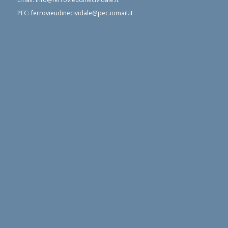
PEC:
ferrovieudinecividale@pec.iomail.it