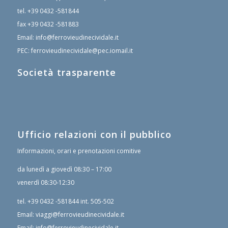
tel.
+39 0432 -581844
fax
+39 0432 -581883
Email:
info@ferrovieudinecividale.it
PEC:
ferrovieudinecividale@pec.iomail.it
Società trasparente
Ufficio relazioni con il pubblico
Informazioni, orari e prenotazioni comitive
da lunedì a giovedì 08:30 – 17:00
venerdì 08:30-12:30
tel.
+39 0432 -581844
int. 505-502
Email:
viaggi@ferrovieudinecividale.it
Email:
info@ferrovieudinecividale.it