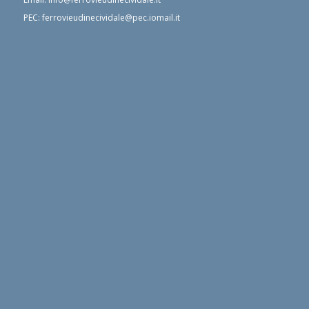
PEC:
ferrovieudinecividale@pec.iomail.it