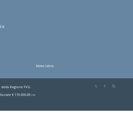
.it
Meteo Udine
o della Regione FVG
ociale € 119.000,00 i.v.