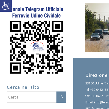
Direzione
33100 Udine (I) –
Cerca nel sito
tel.
+39 0432 -58
fax
+39 0432 -58
Email:
info@ferro
PEC:
ferrovieudin