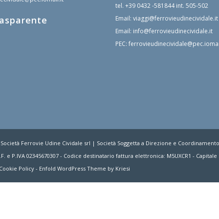
tel.
+39 0432 -581844
int. 505-502
rasparente
Email:
viaggi@ferrovieudinecividale.it
Email:
info@ferrovieudinecividale.it
PEC:
ferrovieudinecividale@pec.iomail
 Società Ferrovie Udine Cividale srl | Società Soggetta a Direzione e Coordinament
F. e P.IVA 02345670307 - Codice destinatario fattura elettronica: M5UXCR1 - Capitale S
Cookie Policy
-
Enfold WordPress Theme by Kriesi