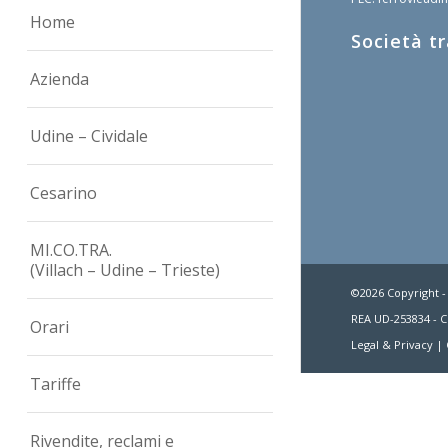
Home
Società t
Azienda
Udine – Cividale
Cesarino
MI.CO.TRA.
(Villach – Udine – Trieste)
©2026 Copyright -
REA UD-253834 - C.
Orari
Legal & Privacy
|
Tariffe
Rivendite, reclami e