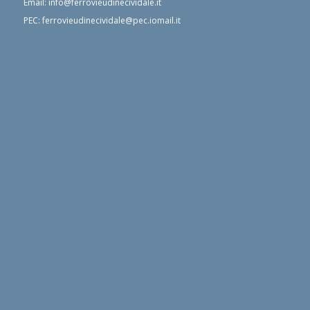
Email:
info@ferrovieudinecividale.it
PEC:
ferrovieudinecividale@pec.iomail.it